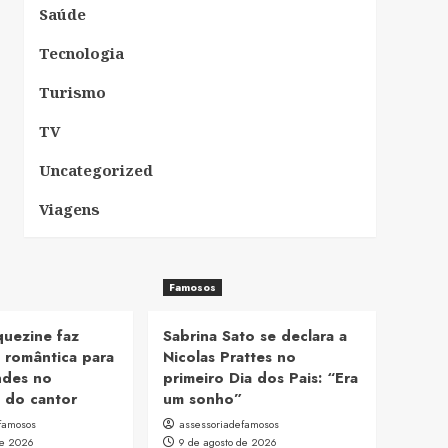
Saúde
Tecnologia
Turismo
TV
Uncategorized
Viagens
Famosos
uezine faz
Sabrina Sato se declara a
 romântica para
Nicolas Prattes no
des no
primeiro Dia dos Pais: “Era
o do cantor
um sonho”
famosos
assessoriadefamosos
de 2026
9 de agosto de 2026