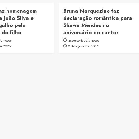
faz homenagem
Bruna Marquezine faz
a João Silva e
declaração romântica para
gulho pela
Shawn Mendes no
 do filho
aniversário do cantor
efamosos
assessoriadefamosos
de 2026
9 de agosto de 2026