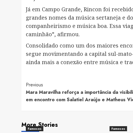
Já em Campo Grande, Rincon foi recebido 
grandes nomes da música sertaneja e do 
companheirismo e música boa. Essa viage
caminhão”, afirmou.
Consolidado como um dos maiores encont
segue movimentando a capital sul-mato-
ainda mais a conexão entre música e tr
Post
Previous
Mara Maravilha reforça a importância da visibi
Navigation
em encontro com Salatiel Araújo e Matheus Vi
More Stories
Famosos
Famosos