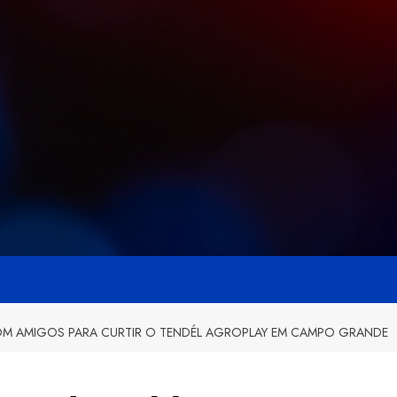
 COM AMIGOS PARA CURTIR O TENDÉL AGROPLAY EM CAMPO GRANDE