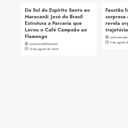
Do Sul do Espírito Santo ao
Faustão 
Maracanã: José do Brasil
surpresa 
Estrutura a Parceria que
revela or
Levou o Café Campeão ao
trajetória
Flamengo
assessoriad
9 de agosto 
assessoriadefamosos
10 de agosto de 2026