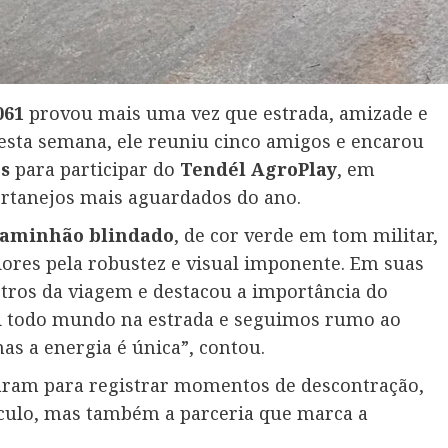
061
provou mais uma vez que estrada, amizade e
Nesta semana, ele reuniu cinco amigos e encarou
s
para participar do
Tendél AgroPlay
, em
ertanejos mais aguardados do ano.
caminhão blindado
, de cor verde em tom militar,
res pela robustez e visual imponente. Em suas
stros da viagem e destacou a importância do
ei todo mundo na estrada e seguimos rumo ao
s a energia é única”, contou.
aram para registrar momentos de descontração,
culo, mas também a parceria que marca a