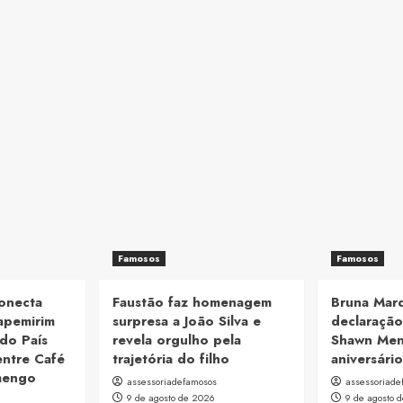
Famosos
Famosos
Conecta
Faustão faz homenagem
Bruna Marq
apemirim
surpresa a João Silva e
declaração
do País
revela orgulho pela
Shawn Men
entre Café
trajetória do filho
aniversári
mengo
assessoriadefamosos
assessoriade
9 de agosto de 2026
9 de agosto 