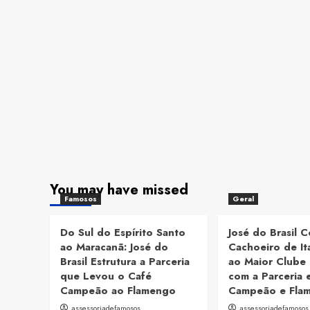
You may have missed
Famosos
Geral
Do Sul do Espírito Santo
José do Brasil 
ao Maracanã: José do
Cachoeiro de It
Brasil Estrutura a Parceria
ao Maior Clube 
que Levou o Café
com a Parceria 
Campeão ao Flamengo
Campeão e Fla
assessoriadefamosos
assessoriadefamosos