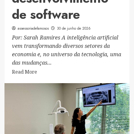
de software
assessoriadefamosos
30 de junho de 2026
Por: Sarah Ramires A inteligência artificial
vem transformando diversos setores da
economia e, no universo da tecnologia, uma
das mudanças...
Read
Read More
more
about
Vinicius
Issamoto
explica
como
a
inteligência