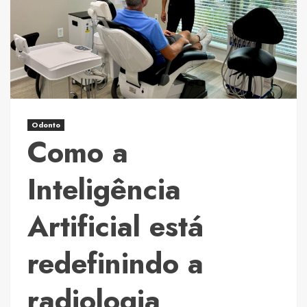
artificial
transformou
o
desenvolvimento
de
software
Odonto
Como a
Inteligência
Artificial está
redefinindo a
radiologia