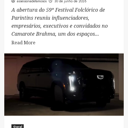
assessoriadefamosos
30 de junho de 2026
A abertura do 59º Festival Folclórico de
Parintins reuniu influenciadores,
empresários, executivos e convidados no
Camarote Brahma, um dos espaços...
Read
Read More
more
about
Camarote
Brahma
reúne
personalidades
e
movimenta
a
primeira
noite
Geral