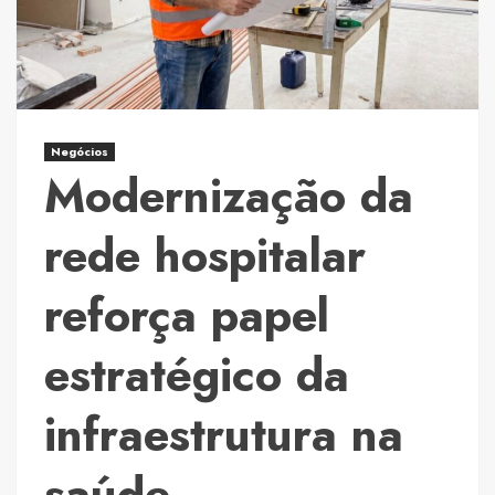
com
uma
decisão
segura
Negócios
Modernização da
rede hospitalar
reforça papel
estratégico da
infraestrutura na
saúde