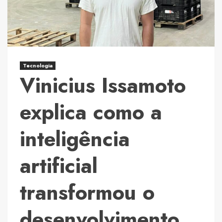
infraestrutura
na
saúde
Tecnologia
Vinicius Issamoto
explica como a
inteligência
artificial
transformou o
desenvolvimento