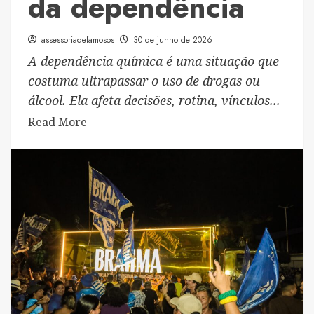
da dependência
assessoriadefamosos
30 de junho de 2026
A dependência química é uma situação que
costuma ultrapassar o uso de drogas ou
álcool. Ela afeta decisões, rotina, vínculos...
Read
Read More
more
about
Reabilitação
com
cuidado
profissional
para
interromper
o
ciclo