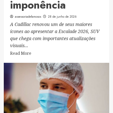
imponência
assessoriadefamosos
28 de junho de 2026
A Cadillac renovou um de seus maiores
ícones ao apresentar a Escalade 2026, SUV
que chega com importantes atualizações
visuais...
Read
Read More
more
about
Coluna
Super
Carros
com
Wilker
Manoel
Soares: