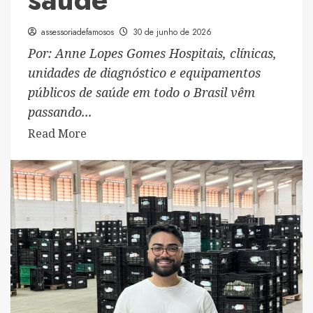
assessoriadefamosos
30 de junho de 2026
Por: Anne Lopes Gomes Hospitais, clínicas,
unidades de diagnóstico e equipamentos
públicos de saúde em todo o Brasil vêm
passando...
Read
Read More
more
about
Modernização
da
rede
hospitalar
reforça
papel
estratégico
da