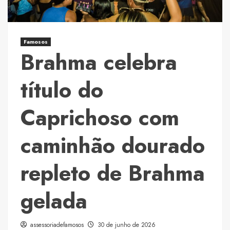
da
dependência
Famosos
Brahma celebra
título do
Caprichoso com
caminhão dourado
repleto de Brahma
gelada
assessoriadefamosos
30 de junho de 2026