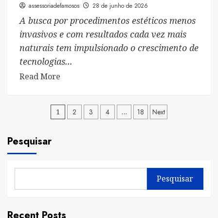
assessoriadefamosos
28 de junho de 2026
A busca por procedimentos estéticos menos
invasivos e com resultados cada vez mais
naturais tem impulsionado o crescimento de
tecnologias...
Read
Read More
more
about
Paginação
1
Dr.
2
3
4
…
18
Next
Rodolfo
de
Carvalho
Pesquisar
posts
amplia
atuação
na
Pesquisar
estética
avançada
com
Recent Posts