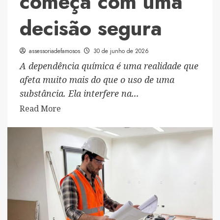
começa com uma
decisão segura
assessoriadefamosos
30 de junho de 2026
A dependência química é uma realidade que
afeta muito mais do que o uso de uma
substância. Ela interfere na...
Read
Read More
more
about
O
caminho
para
reconstruir
a
vida
começa