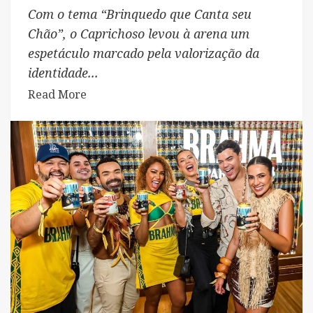
Com o tema “Brinquedo que Canta seu
Chão”, o Caprichoso levou à arena um
espetáculo marcado pela valorização da
identidade...
Read
Read More
more
about
Brahma
celebra
título
do
Caprichoso
com
caminhão
dourado
repleto
de