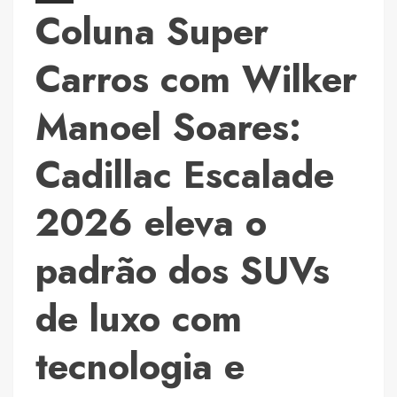
do
Coluna Super
Festival
de
Carros com Wilker
Parintins
Manoel Soares:
Cadillac Escalade
2026 eleva o
padrão dos SUVs
de luxo com
tecnologia e