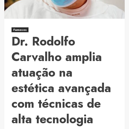
Cadillac
Escalade
2026
eleva
Famosos
o
Dr. Rodolfo
padrão
dos
Carvalho amplia
SUVs
de
atuação na
luxo
com
estética avançada
tecnologia
e
imponência
com técnicas de
alta tecnologia