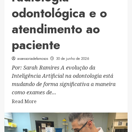
odontológica e o
atendimento ao
paciente
assessoriadefamosos
30 de junho de 2026
Por: Sarah Ramires A evolução da
Inteligência Artificial na odontologia está
mudando de forma significativa a maneira
como exames de...
Read
Read More
more
about
Como
a