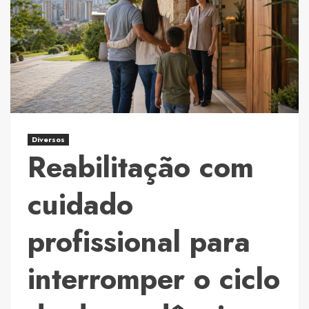
na
pesquisa
para
transformar
microrganismos
em
aliados
do
Diversos
meio
Reabilitação com
ambiente
cuidado
profissional para
interromper o ciclo