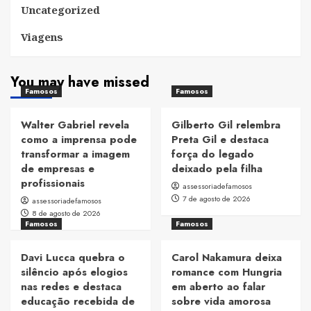
Uncategorized
Viagens
You may have missed
Famosos
Famosos
Walter Gabriel revela
Gilberto Gil relembra
como a imprensa pode
Preta Gil e destaca
transformar a imagem
força do legado
de empresas e
deixado pela filha
profissionais
assessoriadefamosos
7 de agosto de 2026
assessoriadefamosos
8 de agosto de 2026
Famosos
Famosos
Davi Lucca quebra o
Carol Nakamura deixa
silêncio após elogios
romance com Hungria
nas redes e destaca
em aberto ao falar
educação recebida de
sobre vida amorosa