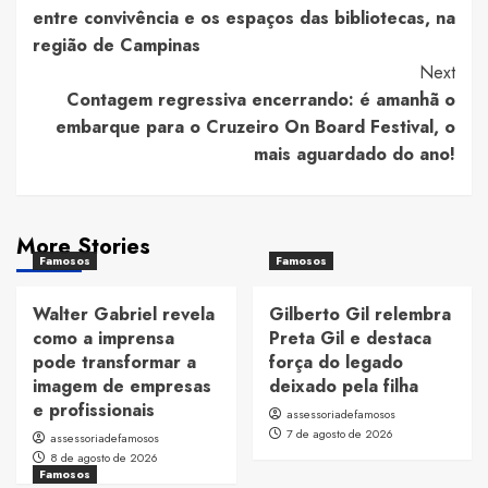
Navigation
entre convivência e os espaços das bibliotecas, na
região de Campinas
Next
Contagem regressiva encerrando: é amanhã o
embarque para o Cruzeiro On Board Festival, o
mais aguardado do ano!
More Stories
Famosos
Famosos
Walter Gabriel revela
Gilberto Gil relembra
como a imprensa
Preta Gil e destaca
pode transformar a
força do legado
imagem de empresas
deixado pela filha
e profissionais
assessoriadefamosos
7 de agosto de 2026
assessoriadefamosos
8 de agosto de 2026
Famosos