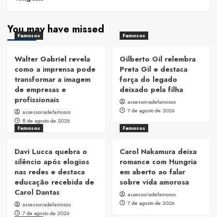
You may have missed
Famosos
Famosos
Walter Gabriel revela
Gilberto Gil relembra
como a imprensa pode
Preta Gil e destaca
transformar a imagem
força do legado
de empresas e
deixado pela filha
profissionais
assessoriadefamosos
7 de agosto de 2026
assessoriadefamosos
8 de agosto de 2026
Famosos
Famosos
Davi Lucca quebra o
Carol Nakamura deixa
silêncio após elogios
romance com Hungria
nas redes e destaca
em aberto ao falar
educação recebida de
sobre vida amorosa
Carol Dantas
assessoriadefamosos
7 de agosto de 2026
assessoriadefamosos
7 de agosto de 2026