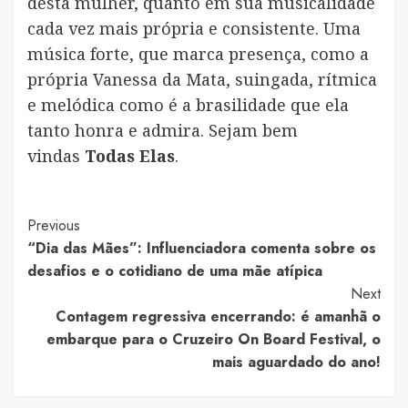
desta mulher, quanto em sua musicalidade
cada vez mais própria e consistente. Uma
música forte, que marca presença, como a
própria Vanessa da Mata, suingada, rítmica
e melódica como é a brasilidade que ela
tanto honra e admira. Sejam bem
vindas
Todas Elas
.
Post
Previous
“Dia das Mães”: Influenciadora comenta sobre os
Navigation
desafios e o cotidiano de uma mãe atípica
Next
Contagem regressiva encerrando: é amanhã o
embarque para o Cruzeiro On Board Festival, o
mais aguardado do ano!