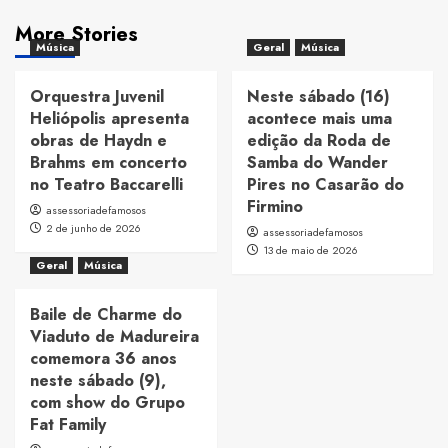
More Stories
Música
Geral
Música
Orquestra Juvenil
Neste sábado (16)
Heliópolis apresenta
acontece mais uma
obras de Haydn e
edição da Roda de
Brahms em concerto
Samba do Wander
no Teatro Baccarelli
Pires no Casarão do
Firmino
assessoriadefamosos
2 de junho de 2026
assessoriadefamosos
13 de maio de 2026
Geral
Música
Baile de Charme do
Viaduto de Madureira
comemora 36 anos
neste sábado (9),
com show do Grupo
Fat Family