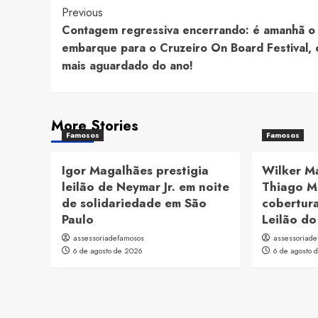
Post
Previous
Contagem regressiva encerrando: é amanhã o
Navigation
embarque para o Cruzeiro On Board Festival, 
mais aguardado do ano!
More Stories
Famosos
Famosos
Igor Magalhães prestigia
Wilker M
leilão de Neymar Jr. em noite
Thiago M
de solidariedade em São
cobertura
Paulo
Leilão do
assessoriadefamosos
assessoriad
6 de agosto de 2026
6 de agosto 