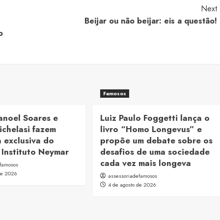
Next
Beijar ou não beijar: eis a questão!
o
Famosos
anoel Soares e
Luiz Paulo Foggetti lança o
ichelasi fazem
livro “Homo Longevus” e
 exclusiva do
propõe um debate sobre os
 Instituto Neymar
desafios de uma sociedade
cada vez mais longeva
efamosos
de 2026
assessoriadefamosos
4 de agosto de 2026