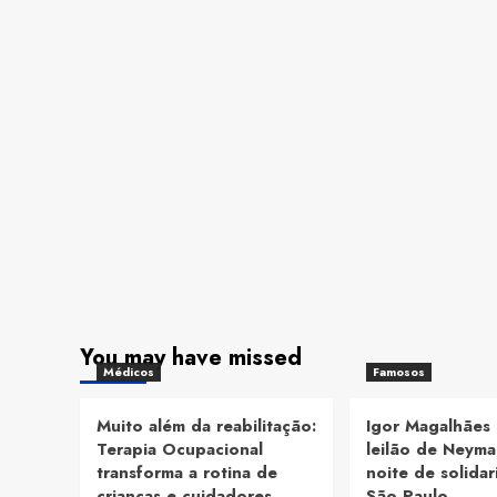
You may have missed
Médicos
Famosos
Muito além da reabilitação:
Igor Magalhães 
Terapia Ocupacional
leilão de Neymar
transforma a rotina de
noite de solida
crianças e cuidadores
São Paulo