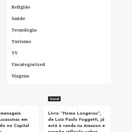
Religião
Saúde
Tecnologia
Turismo
TV
Uncategorized
Viagens
Geral
omenageia
Livro “Homo Longevus”,
ssassinas em
de Luiz Paulo Foggetti, já
do no Capital
está à venda na Amazon e
k
propõe reflexão sobre