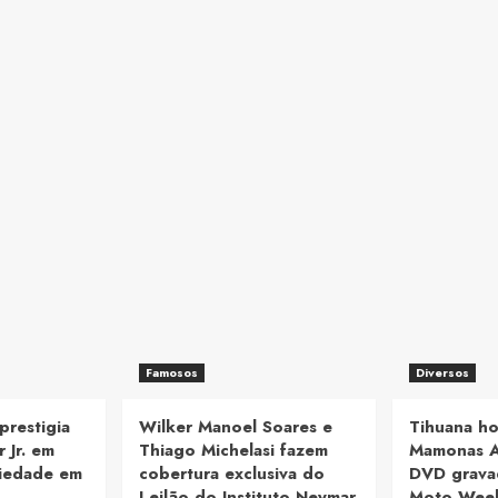
Famosos
Diversos
prestigia
Wilker Manoel Soares e
Tihuana h
 Jr. em
Thiago Michelasi fazem
Mamonas A
riedade em
cobertura exclusiva do
DVD grava
Leilão do Instituto Neymar
Moto Wee