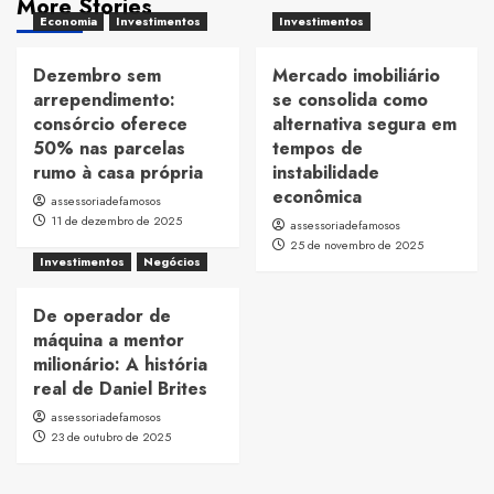
More Stories
Economia
Investimentos
Investimentos
Dezembro sem
Mercado imobiliário
arrependimento:
se consolida como
consórcio oferece
alternativa segura em
50% nas parcelas
tempos de
rumo à casa própria
instabilidade
econômica
assessoriadefamosos
11 de dezembro de 2025
assessoriadefamosos
25 de novembro de 2025
Investimentos
Negócios
De operador de
máquina a mentor
milionário: A história
real de Daniel Brites
assessoriadefamosos
23 de outubro de 2025