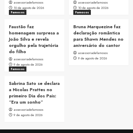
assessoriadefamosos
assessoriadefamosos
10 de agosto de 2026
10 de agosto de 2026
Famosos
Famosos
Faustão faz
Bruna Marquezine faz
homenagem surpresa a
declaração romântica
João Silva e revela
para Shawn Mendes no
orgulho pela trajetória
aniversário do cantor
do filho
assessoriadefamosos
9 de agosto de 2026
assessoriadefamosos
9 de agosto de 2026
Famosos
Sabrina Sato se declara
a Nicolas Prattes no
primeiro Dia dos Pais:
“Era um sonho”
assessoriadefamosos
9 de agosto de 2026