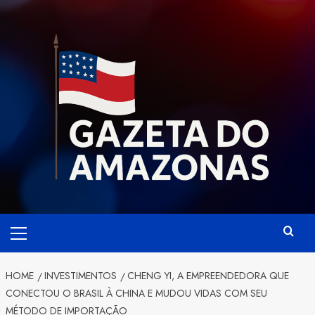
Skip
to
content
Primary
Menu
HOME
INVESTIMENTOS
CHENG YI, A EMPREENDEDORA QUE
CONECTOU O BRASIL À CHINA E MUDOU VIDAS COM SEU
MÉTODO DE IMPORTAÇÃO