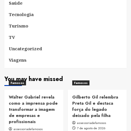
Saúde
Tecnologia
Turismo
TV
Uncategorized
Viagens
You may have missed
Famosos
Famosos
Walter Gabriel revela
Gilberto Gil relembra
como a imprensa pode
Preta Gil e destaca
transformar a imagem
força do legado
de empresas e
deixado pela filha
profissionais
assessoriadefamosos
7 de agosto de 2026
assessoriadefamosos