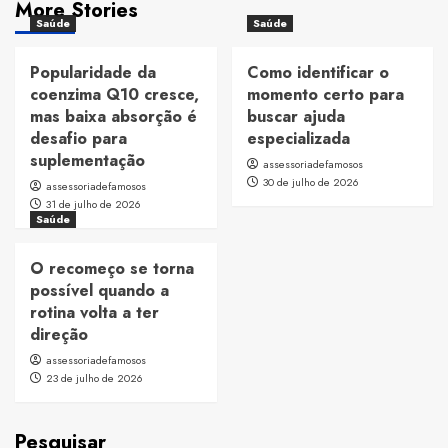
More Stories
Saúde
Saúde
Popularidade da
Como identificar o
coenzima Q10 cresce,
momento certo para
mas baixa absorção é
buscar ajuda
desafio para
especializada
suplementação
assessoriadefamosos
30 de julho de 2026
assessoriadefamosos
31 de julho de 2026
Saúde
O recomeço se torna
possível quando a
rotina volta a ter
direção
assessoriadefamosos
23 de julho de 2026
Pesquisar