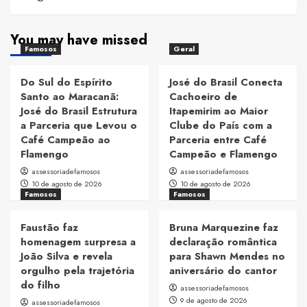
You may have missed
Famosos
Geral
Do Sul do Espírito
José do Brasil Conecta
Santo ao Maracanã:
Cachoeiro de
José do Brasil Estrutura
Itapemirim ao Maior
a Parceria que Levou o
Clube do País com a
Café Campeão ao
Parceria entre Café
Flamengo
Campeão e Flamengo
assessoriadefamosos
assessoriadefamosos
10 de agosto de 2026
10 de agosto de 2026
Famosos
Famosos
Faustão faz
Bruna Marquezine faz
homenagem surpresa a
declaração romântica
João Silva e revela
para Shawn Mendes no
orgulho pela trajetória
aniversário do cantor
do filho
assessoriadefamosos
9 de agosto de 2026
assessoriadefamosos