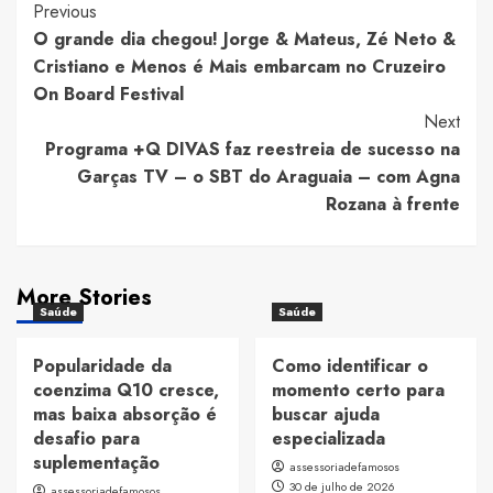
Post
Previous
O grande dia chegou! Jorge & Mateus, Zé Neto &
Navigation
Cristiano e Menos é Mais embarcam no Cruzeiro
On Board Festival
Next
Programa +Q DIVAS faz reestreia de sucesso na
Garças TV – o SBT do Araguaia – com Agna
Rozana à frente
More Stories
Saúde
Saúde
Popularidade da
Como identificar o
coenzima Q10 cresce,
momento certo para
mas baixa absorção é
buscar ajuda
desafio para
especializada
suplementação
assessoriadefamosos
30 de julho de 2026
assessoriadefamosos